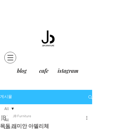
blog
cafe
istagram
게시물
All
JB Furniture
All
목동 래미안 아델리체
HOUSE