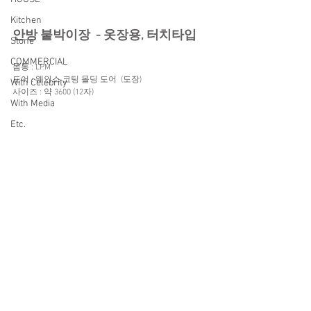
Kitchen
안방 붙박이장  - 옷장용, 터치타입
Stone
COMMERCIAL
몸통 : LPM 
도어 : 웨인스 코팅 몰딩 도어  (도장)
With Celebrity
사이즈 : 약 3600 (12자) 
With Media
Etc.