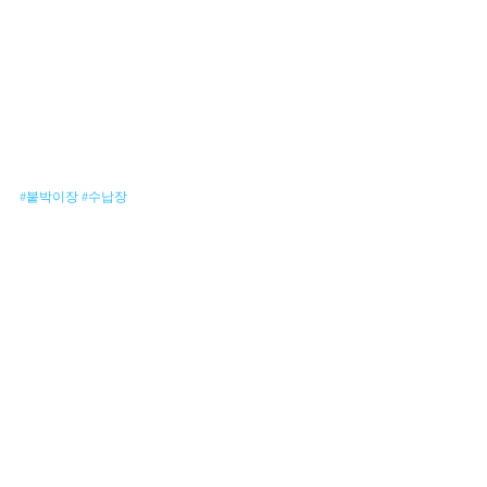
#붙박이장
#수납장