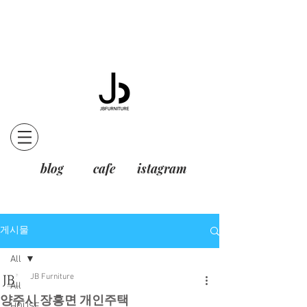
blog
cafe
istagram
게시물
All
JB Furniture
All
양주시 장흥면 개인주택
HOUSE