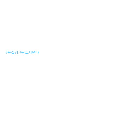
#욕실장
#욕실세면대