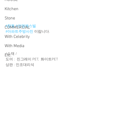
Kitchen
Stone
#창동
#건영캐스빌
COMMERCIAL
#아파트주방사진
 이랍니다. 
With Celebrity
With Media
/소재 /
Etc.
도어 :  진그레이 PET,  화이트PET
상판 : 인조대리석 