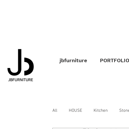
jbfurniture
PORTFOLI
All
HOUSE
Kitchen
Ston