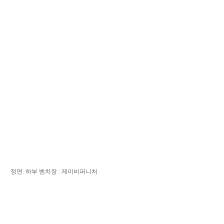
 정면. 하부 벤치장 : 제이비퍼니처