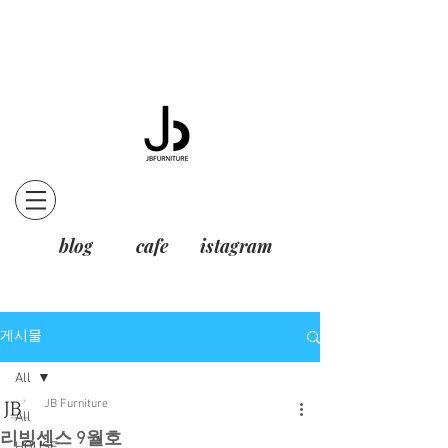
blog
cafe
istagram
게시물
All
JB Furniture
All
리빙센스 9월호
HOUSE