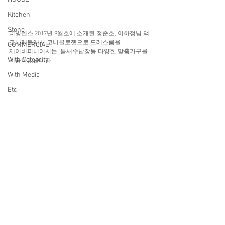
Kitchen
Stone
리빙센스 2017년 9월호에 소개된 정준호, 이하정님 댁
코니페블에서 코니클로젯으로 드레스룸을 . 
COMMERCIAL
제이비퍼니어서는  틈새수납장등 다양한 맞춤가구를 
With Celebrity
시공하였습니다. 
With Media
Etc.