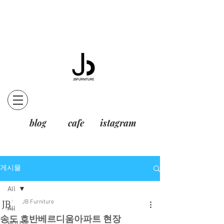
blog
cafe
istagram
게시물
All
JB Furniture
All
송도 호반베르디움아파트 현장
HOUSE