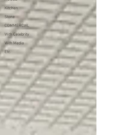
Kitchen
Stone
COMMERCIAL
With Celebrity
With Media
Etc.