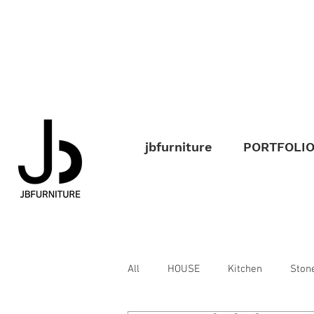
jbfurniture
PORTFOLI
All
HOUSE
Kitchen
Ston