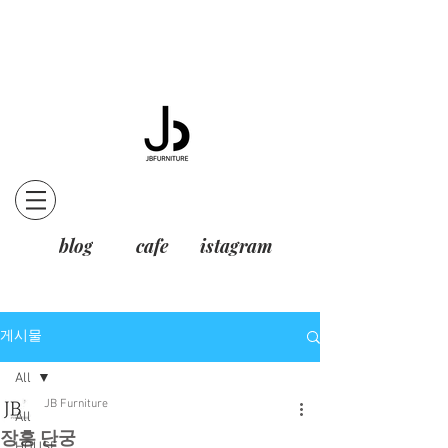
blog
cafe
istagram
게시물
All
JB Furniture
All
장흥 단궁
HOUSE