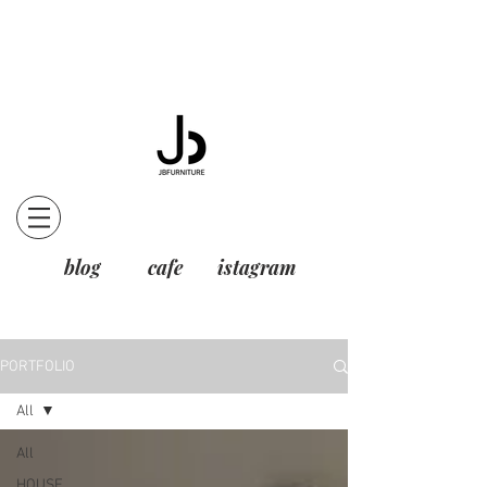
blog
cafe
istagram
PORTFOLIO
All
All
HOUSE