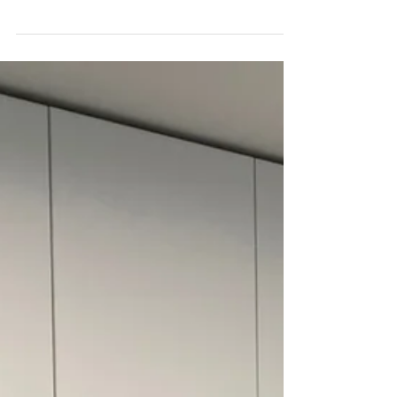
방가구
현장명 : 신금호자이아파트 몸통(BODY) : LPM
도어 : 아이보리 패트(PET) 경첩(힌지): BLUM
서랍레일( RAIL) : 블럼 인티보 (BLUM
TANDEMBOX INTIVO) 상판 및 벽체마감 : 인조
석 오로라블랑 주방전체...