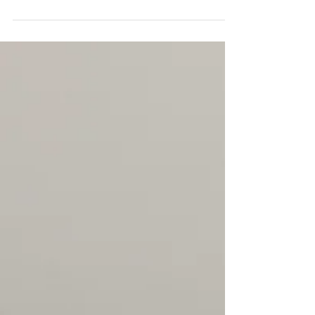
5800 / 패트라운드 가공 / 냉장고 / 세탁기, 건
조기 빌트인 드레스룸 붙박이장 가로 약 3900
유리도어, 조명시공 , 스타일러 빌트인 공간 붙
박이장 (수납 장식장) 가로 약 4500 / 중간...