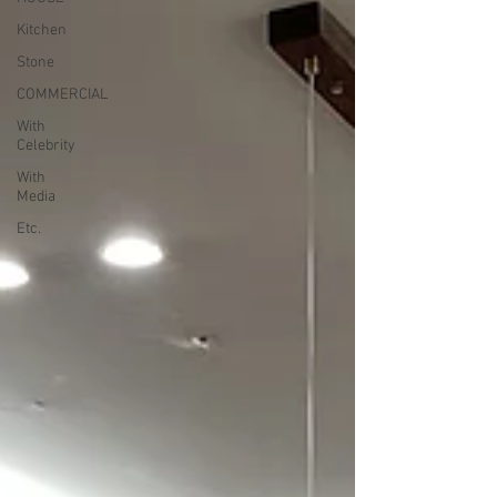
Kitchen
Stone
COMMERCIAL
With
Celebrity
With
Media
Etc.